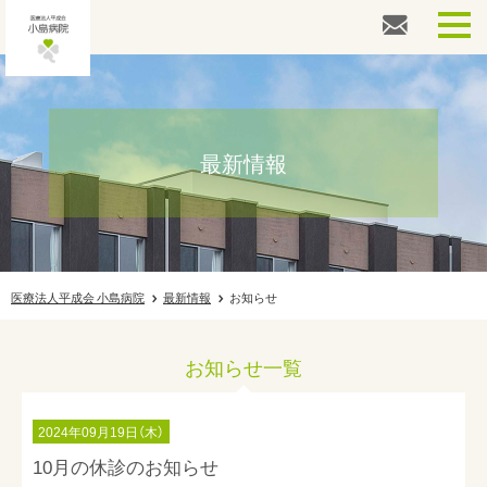
外来診察専用番号
026-217-3861
健診・ドック専用番号
026-217-3862
最新情報
その他お問い合わせ
026-217-3866
HOME
人間ドック
医療法人平成会 小島病院
最新情報
お知らせ
婦人科検診
お知らせ一覧
健康診断
2024年09月19日（木）
外来案内
10月の休診のお知らせ