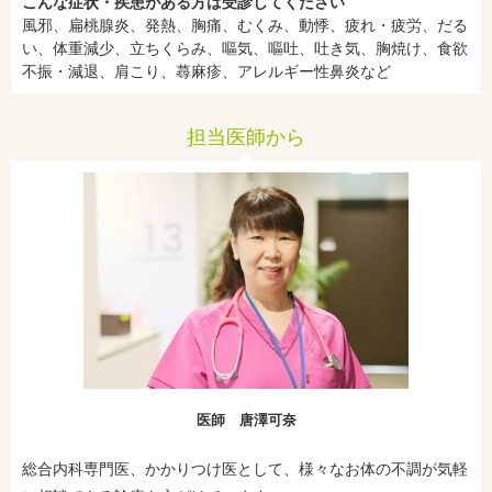
こんな症状・疾患がある方は受診してください
風邪、扁桃腺炎、発熱、胸痛、むくみ、動悸、疲れ・疲労、だる
い、体重減少、立ちくらみ、嘔気、嘔吐、吐き気、胸焼け、食欲
不振・減退、肩こり、蕁麻疹、アレルギー性鼻炎など
担当医師から
医師 唐澤可奈
総合内科専門医、かかりつけ医として、様々なお体の不調が気軽