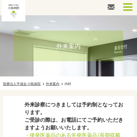
外来診察専用番号
026-217-3861
健診・ドック専用番号
026-217-3862
外来案内
その他お問い合わせ
026-217-3866
HOME
人間ドック
医療法人平成会 小島病院
外来案内
内科
婦人科検診
外来診察につきましては予約制となってお
ります。
健康診断
ご受診の際は、お電話にてご予約いただき
外来案内
ますようお願いいたします。
・後発医薬品のある先発医薬品（長期収載