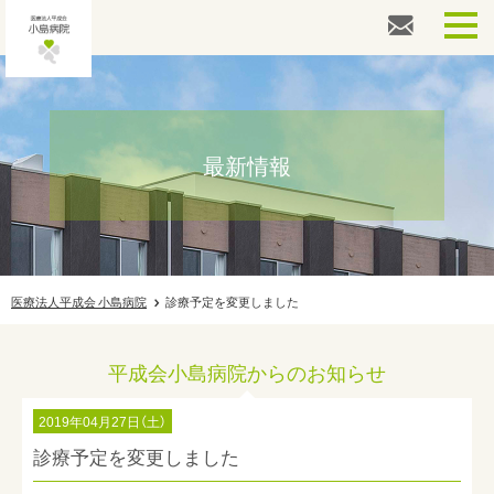
外来診察専用番号
026-217-3861
健診・ドック専用番号
026-217-3862
最新情報
その他お問い合わせ
026-217-3866
HOME
人間ドック
医療法人平成会 小島病院
診療予定を変更しました
婦人科検診
平成会小島病院からのお知らせ
健康診断
2019年04月27日（土）
外来案内
診療予定を変更しました