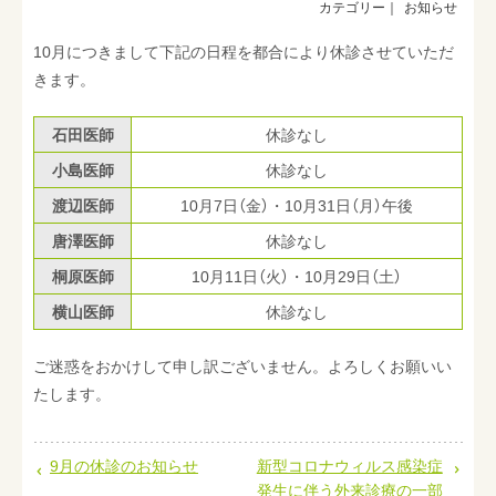
お知らせ
在宅支援サービス
10月につきまして下記の日程を都合により休診させていただ
入院案内
きます。
採用情報
石田医師
休診なし
お問い合わせ
小島医師
休診なし
渡辺医師
10月7日（金）・10月31日（月）午後
唐澤医師
休診なし
桐原医師
10月11日（火）・10月29日（土）
横山医師
休診なし
ご迷惑をおかけして申し訳ございません。よろしくお願いい
たします。
9月の休診のお知らせ
新型コロナウィルス感染症
発生に伴う外来診療の一部